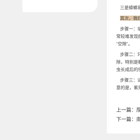
三是蟑螂易
其次，我
步骤一：填
常较难发现
“空隙”。
步骤二：环
除，特别是
虫长成后的
步骤三：适
意的是，紫
上一篇：
下一篇：