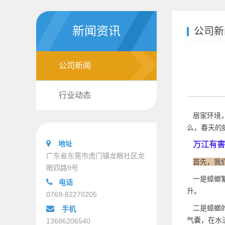
新闻资讯
公司新
公司新闻
行业动态
居家环境，
么，春天的
地址
万江有害
广东省东莞市虎门镇龙眼社区龙
首先，我
眼四路9号
一是蟑螂繁
电话
升。
0769-82270205
二是蟑螂的
手机
气囊，在水
13686206540