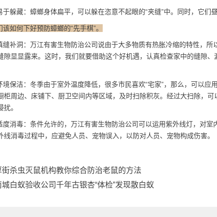
于躲藏：蟑螂身体扁平，可以躲在恣意不起眼的“夹缝”中。同时，它们
们该如何下好预防蟑螂的“先手棋”。
缝补洞：万江有害生物防治公司说由于大多物质有热胀冷缩的特性，所
缝隙显显露来。这时，我们就要借助这个好机遇，认真检查家中的缝隙、
境保洁：冬季由于室外
温度降低
，很多市民喜欢“宅家”，那么，可以应
橱柜周边、床铺下、厨卫空间内等区域，及时扫除积灰。经过大扫除，可
侵扰。
度消毒：条件允许的，万江有害生物防治公司可以运用紫外线灯，对室
外线
消毒过程
中，应避免人员、宠物误入，以防对人员、宠物构成伤害。
厚街杀虫灭鼠机构教你综合防治老鼠的方法
南城白蚁验收公司千年古银杏“体检”发现散白蚁