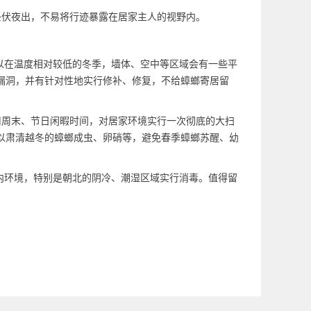
昼伏夜出，不易将行迹暴露在居家主人的
视野内
。
以在温度相对较低的冬季，墙体、空中等区域会有一些平
漏洞，并有针对性地实行修补、修复，不给蟑螂寄居留
用周末、节日闲暇时间，对居家环境实行一次彻底的大扫
以肃清越冬的蟑螂成虫、卵硝等，避免春季蟑螂苏醒、幼
内环境，特别是朝北的阴冷、潮湿区域实行消毒。值得留