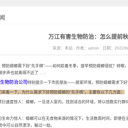
闻
万江有害生物防治：怎么提前
来源：本站
作者：admin
日期：2022/8/
预防蟑螂需下好“先手棋”——如何趁着冬季，提早预防蟑螂侵扰？转眼
脚步声也就离得不远了……
生物防治公司
特别提示一下市民朋友——居家环境，预防蟑螂需求下好“
们来看一下，为什么需求下好预防蟑螂的“先手棋”。主要有以下几方面：
衍速度惊人：蟑螂，一旦进入室内，找到适合的环境，将以倍数实行群
生命力惊人：蟑螂可以在无食物来源的情况下，生活数周时间，即使在
流中可以自然漂浮，躲过一劫。