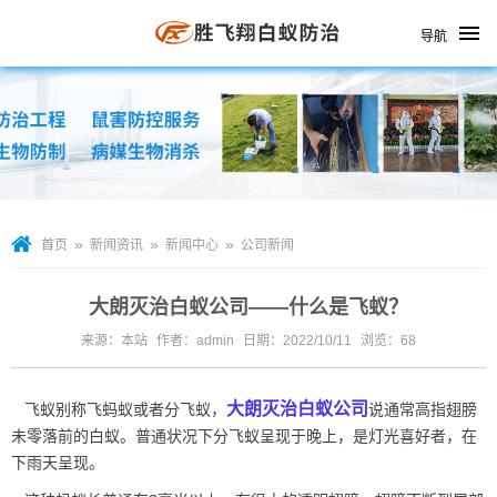
导航
»
»
»
首页
新闻资讯
新闻中心
公司新闻
大朗灭治白蚁公司——什么是飞蚁？
来源：本站
作者：admin
日期：2022/10/11
浏览：
68
大朗灭治白蚁公司
飞蚁别称飞蚂蚁或者分飞蚁，
说通常高指翅膀
未零落前的白蚁。普通状况下分飞蚁呈现于晚上，是灯光喜好者，在
下雨天呈现。