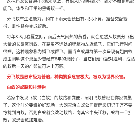
这种蚂蚁长普通在3毫米以上，有很大的透明翅膀，翅膀不断到尾部
能飞，体型和正常的黑蚂蚁一样。
分飞蚁有生殖能力，约在下雨天会长出有四只小翼，准备交配繁
衍，雌性将会变成
蚁后
。
每年3-5月春夏之际，雨后天气闷热的黄昏，就会忽然从蚁巢分飞出
大量的长翅繁衍蚁，在离巢不远处的建筑物左近低飞，它们飞行时间
很短，这种现象称为婚飞或群飞。而当白蚁巢群第一次呈现有翅白蚁
成虫阐明这个巢至少曾经有8年的
巢龄
了，当它们婚飞配对胜利，成熟
的蚁后一天的产卵量可达上万颗。
分飞蚁是散布极为普遍，种类繁多危害极大，被以为世界公害。
白蚁的蚁路和排泄物
若家中发现飞蚁（白蚁）的蚁路和粪便，阐明飞蚁曾经在你家筑巢
了，这个时分要维护好现场，大朗灭治白蚁公司提醒您切记千万不要
惊扰到白蚁，否则白蚁就会
改动蚁路
，向其它中央迁移，蚁群一旦扩
散，蚁患会愈加难治。