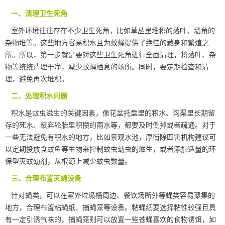
一、清理卫生死角
室外环境往往存在不少卫生死角，比如草丛里堆积的落叶、墙角的
杂物堆等。这些地方容易积水且为蚊蝇提供了绝佳的藏身和繁殖之
所。所以，第一步就是要对这些卫生死角进行
全面清理
，将落叶、杂
物等统统清理干净，减少蚊蝇栖息的场所。同时，要定期检查和清
理，避免再次堆积。
二、处理积水问题
积水是蚊虫滋生的关键因素，像花盆托盘里的积水、沟渠里长期留
存的死水、废弃轮胎里积攒的雨水等，都要及时倒掉或者疏通。对于
一些无法避免有积水的地方，比如景观水池，厚街除四害机构建议可
以定期投放食蚊鱼等生物来控制蚊虫幼虫的滋生，或者添加适量的环
保型灭蚊幼剂，从根源上减少蚊虫数量。
三、合理布置灭蝇设备
针对蝇类，可以在室外垃圾桶周边、餐饮场所外等蝇类容易聚集的
地方，合理布置粘蝇纸、捕蝇笼等设备。粘蝇纸要选择粘性较强且具
有一定引诱气味的，捕蝇笼则可以放置一些苍蝇喜欢的食物诱饵，如