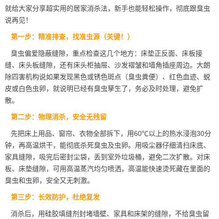
就给大家分享超实用的居家消杀法，新手也能轻松操作，彻底跟臭虫
说再见！
第一步：精准排查，找准虫源（关键！）
臭虫偏爱隐蔽缝隙，重点检查这几个地方：床垫正反面、床板接
缝、床头板缝隙，还有床头柜抽屉、沙发褶皱和墙角插座周边。大朗
除四害机构说如果发现黑色或锈色斑点（臭虫粪便）、红色血迹、蜕
皮或白色虫卵，就说明已经有臭虫孳生了，务必及时处理，避免扩
散。
第二步：物理消杀，安全无残留
先把床上用品、窗帘、衣物全部拆下，用60℃以上的
热水浸泡
30分
钟，再高温烘干，能彻底杀死臭虫及虫卵。用吸尘器仔细清扫床底、
家具缝隙，吸完后密封尘袋，丢到室外垃圾桶，避免二次扩散。对床
板、床垫缝隙，可用高温蒸汽均匀喷洒，高温能快速烫死藏在里面的
臭虫和虫卵，安全又无刺激。
第三步：长效防护，杜绝复发
消杀后，用硅胶填缝剂封堵墙壁、家具和床架的缝隙，不给臭虫留