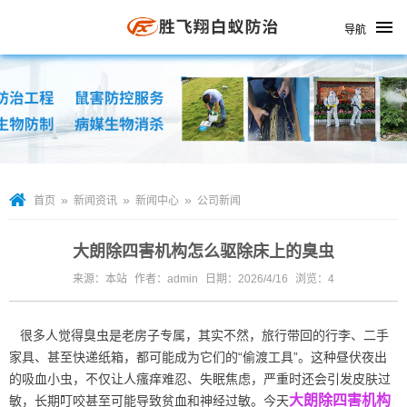
导航
»
»
»
首页
新闻资讯
新闻中心
公司新闻
大朗除四害机构怎么驱除床上的臭虫
来源：本站
作者：admin
日期：2026/4/16
浏览：
4
很多人觉得臭虫是老房子专属，其实不然，旅行带回的行李、二手
家具、甚至快递纸箱，都可能成为它们的“偷渡工具”。这种昼伏夜出
的吸血小虫，不仅让人瘙痒难忍、失眠焦虑，严重时还会引发皮肤过
大朗除四害机构
敏，长期叮咬甚至可能导致贫血和神经过敏。今天