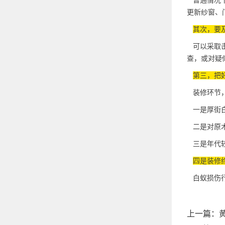
普通情况
更新纱窗、
其次，要
可以采取击
查，或对疑
第三，把
装修环节，
一是厚街白
二是对原木
三是年代较
四是装修
白蚁损伤行
上一篇：