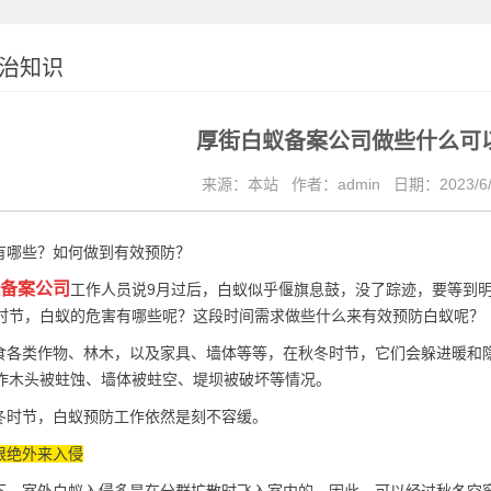
治知识
厚街白蚁备案公司做些什么可
来源：本站
作者：admin
日期：2023/6/
哪些？如何做到有效预防？
备案公司
工作人员说9月过后，白蚁似乎偃旗息鼓，没了踪迹，要等到
时节，白蚁的危害有哪些呢？这段时间需求做些什么来有效预防白蚁呢？
各类作物、林木，以及家具、墙体等等，在秋冬时节，它们会躲进暖和
作木头被蛀蚀、墙体被蛀空、堤坝被破坏等情况。
时节，白蚁预防工作依然是刻不容缓。
根绝外来入侵