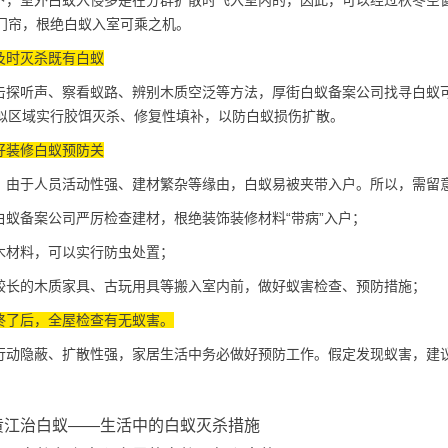
下，室外
白蚁入侵
多是在分群扩散时飞入室内的，因此，可以经过秋冬空
门帘，根绝白蚁入室可乘之机。
及时灭杀既有白蚁
探听声、察看蚁路、辨别木质空泛等方法，厚街白蚁备案公司找寻白蚁
似区域实行胶饵灭杀、修复性填补，以防白蚁损伤扩散。
好装修白蚁预防关
由于人员活动性强、建材繁杂等缘由，白蚁易被夹带入户。所以，需留
蚁备案公司严厉检查建材，根绝装饰装修材料“带病”入户；
材料，可以实行防虫处置；
长的木质家具、古玩用具等搬入室内前，做好蚁害检查、预防措施；
终了后，全屋检查有无蚁害。
动隐蔽、扩散性强，家居生活中务必做好预防工作。假定发现蚁害，建
黄江治白蚁——生活中的白蚁灭杀措施