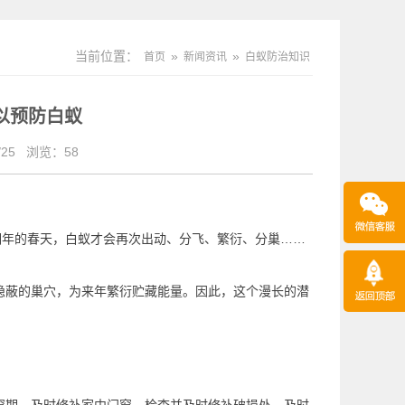
当前位置：
»
»
首页
新闻资讯
白蚁防治知识
以预防白蚁
25
浏览：
58
明年的春天，白蚁才会再次出动、分飞、繁衍、分巢……
隐蔽的巢穴，为来年繁衍贮藏能量。因此，这个漫长的潜