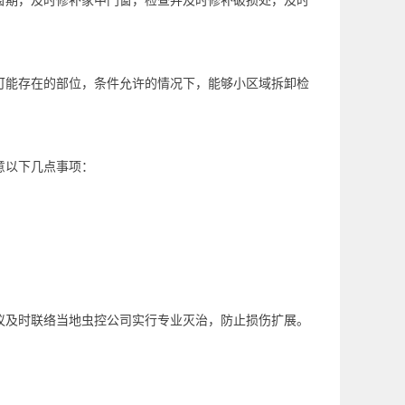
窗期，及时修补家中门窗，检查并及时修补破损处，及时
可能存在的部位，条件允许的情况下，能够小区域拆卸检
意以下几点事项：
议及时联络当地
虫控公司
实行专业灭治，防止损伤扩展。