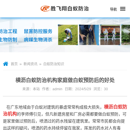
导航
»
»
首页
新闻资讯
白蚁防治知识
横沥白蚁防治机构家庭做白蚁预防后的好处
来源：本站
作者：admin
日期：2024/5/29
浏览：
30
横沥白蚁防
在广东地域由于白蚁对建筑的暴虐常常构成极大损失，
治机构
的李师傅引见，但凡新建房屋和厂房必需都要做白蚁预防，可
是家里做过预防后，喷洒过的
药水残留
在建筑里。常常市民都会向提
出这样的疑问，喷洒的药水持续停留在我家，挥发的药水对人有毒