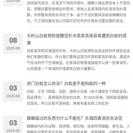
2020-06
坚持室内清洁，在清洁干净的环境中，蟑螂小强会感到本人不受欢
迎，用餐后要将食物及时密闭，将地上及渣滓袋内的渣滓及时清
算，并将餐具用热水冲先干净，由于不洁的餐具会吸收蟑螂的目
光。万江除四害杀虫公司提示您另外炉灶等处也要定期的清洁。
大岭山白蚁预防提醒您杉木类家具很容易遭到白蚁的侵
08
袭
2020-06
白蚁喜欢阴凉潮湿的中央，大岭山白蚁预防站说这样的环境较适宜
他们安静的繁衍。所以我们要保证室内环境和家具的单调。潮湿天
气恰当的开下空调抽湿，在家具的角落或抽屉可以放一些单调剂，
从而营造一个单调的环境避免白蚁大量繁衍。
虎门白蚁怎么防治？白蚁是不是蚂蚁的一种
03
白蚁，又名飞蚂蚁、虫尉，俗称大水蚁（由于通常在下雨前呈现，
2020-06
因此得名），是等翅目昆虫的总称，约3000多种。而蚂蚁是膜翅
目昆虫，所以白蚁不是蚂蚁，两者有着本质上的区别
蟑螂碰过的东西为什么不能吃？东城四害消杀告诉您
03
蟑螂体内的分泌物、排泄物、呕吐物，体表所带细菌、寄生虫，人
2020-06
接触后可惹起变态反响，呈现皮肤水疱、皮肤搔痒、过敏性鼻炎、