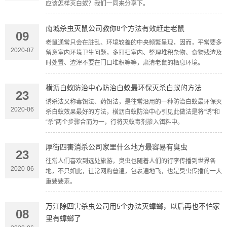
应该怎样灭白蚁？我们一同来分享下。
南城杀虫灭鼠公司教你8个方法有效赶走老鼠
09
老鼠通常只会在脏乱、环境较差的中央频繁呈现，因而，平常要多
2020-07
留意室内环境卫生问题，多打扫室内、整理堆积杂物、食物残渣及
时处置、渣滓不要在门口堆积等等，肃清老鼠的栖息环境。
横沥白蚁防治中心防治白蚁最环保灭杀白蚁的方法
23
诱杀法又称毒饵法、药饵法，是往常沿用的一种防治白蚁最环保灭
2020-06
杀白蚁效果最好的方法，横沥白蚁防治中心引见此做法是将“诱”和
“杀”两个步骤合而为一，行将灭蚁毒剂掺入饵料中。
厚街四害消杀公司家里什么地方最容易有臭虫
23
往常人们喜欢到远处旅游，臭虫也随着人们的行李传播到世界各
2020-06
地，不只如此，往常网购普遍，包裹遍地飞，也是臭虫传播的一大
重要要素。
万江除四害杀虫公司用5个办法灭蟑螂，以后再也不怕家
08
里有蟑螂了